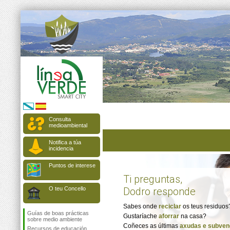
Consulta
medioambiental
Notifica a túa
incidencia
Puntos de interese
Ti preguntas,
O teu Concello
Dodro responde
Sabes onde
reciclar
os teus residuos
Guías de boas prácticas
Gustaríache
aforrar
na casa?
sobre medio ambiente
Coñeces as últimas
axudas e subven
Recursos de educación