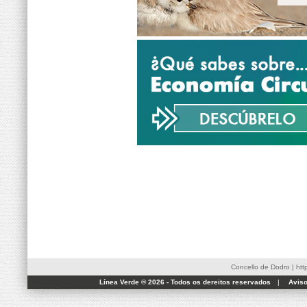
Concello de Dodro
|
htt
Línea Verde ® 2026 - Todos os dereitos reservados
|
Aviso