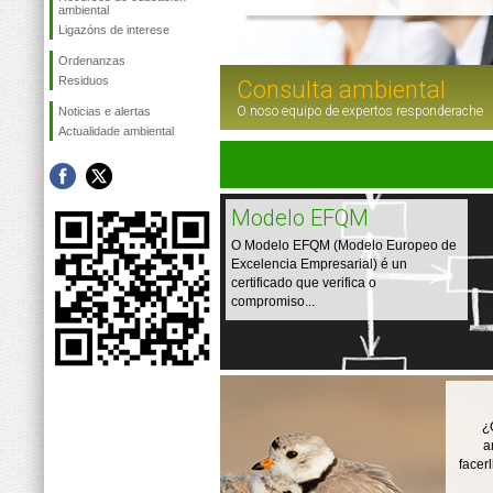
ambiental
Ligazóns de interese
Ordenanzas
Residuos
Consulta ambiental
O noso equipo de expertos responderache
Noticias e alertas
Actualidade ambiental
Modelo EFQM
O Modelo EFQM (Modelo Europeo de
Excelencia Empresarial) é un
certificado que verifica o
compromiso...
¿
a
facer