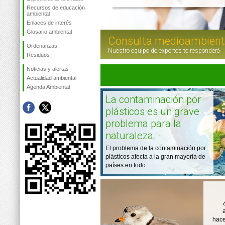
Recursos de educación
ambiental
Enlaces de interés
Glosario ambiental
Consulta medioambient
Ordenanzas
Nuestro equipo de expertos te responderá
Residuos
Noticias y alertas
Actualidad ambiental
Agenda Ambiental
La contaminación por
plásticos es un grave
problema para la
naturaleza
El problema de la contaminación por
plásticos afecta a la gran mayoría de
países en todo...
hace