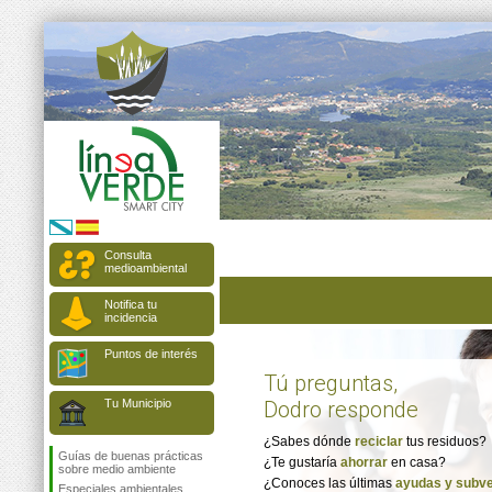
Consulta
medioambiental
Notifica tu
incidencia
Puntos de interés
Tú preguntas,
Tu Municipio
Dodro responde
¿Sabes dónde
reciclar
tus residuos?
Guías de buenas prácticas
¿Te gustaría
ahorrar
en casa?
sobre medio ambiente
¿Conoces las últimas
ayudas y subv
Especiales ambientales