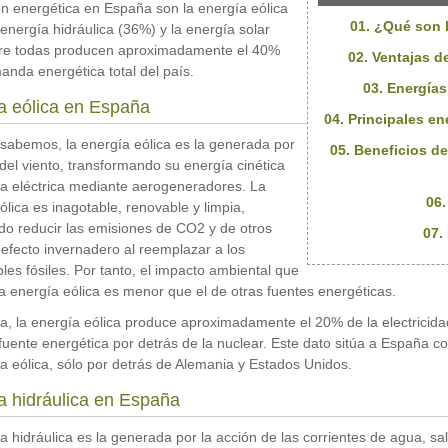
n energética en España son la energía eólica
01. ¿Qué son 
 energía hidráulica (36%) y la energía solar
tre todas producen aproximadamente el 40%
02. Ventajas d
anda energética total del país.
03. Energía
a eólica en España
04. Principales e
abemos, la energía eólica es la generada por
05. Beneficios d
 del viento, transformando su energía cinética
a eléctrica mediante aerogeneradores. La
06.
ólica es inagotable, renovable y limpia,
do reducir las emisiones de CO2 y de otros
07.
efecto invernadero al reemplazar a los
les fósiles. Por tanto, el impacto ambiental que
a energía eólica es menor que el de otras fuentes energéticas.
, la energía eólica produce aproximadamente el 20% de la electricid
uente energética por detrás de la nuclear. Este dato sitúa a España c
a eólica, sólo por detrás de Alemania y Estados Unidos.
a hidráulica en España
a hidráulica es la generada por la acción de las corrientes de agua, 