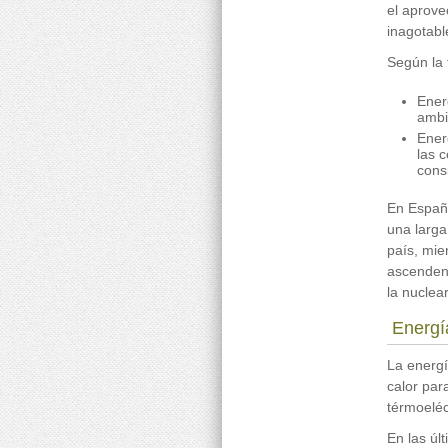
el aprove
inagotable
Según la 
Ener
ambi
Ener
las 
cons
En España
una larga
país, mie
ascendent
la nuclear
Energí
La energí
calor par
térmoeléc
En las úl