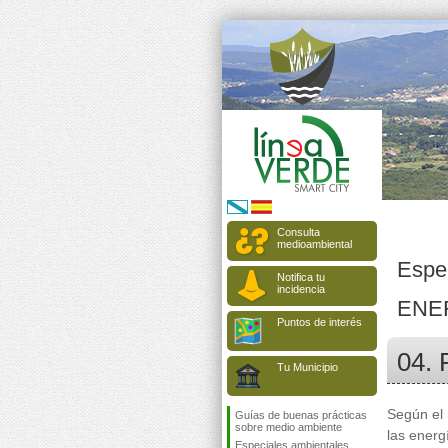
Consulta
medioambiental
Espe
Notifica tu
incidencia
ENE
Puntos de interés
04. 
Tu Municipio
Según el 
Guías de buenas prácticas
sobre medio ambiente
las energ
Especiales ambientales