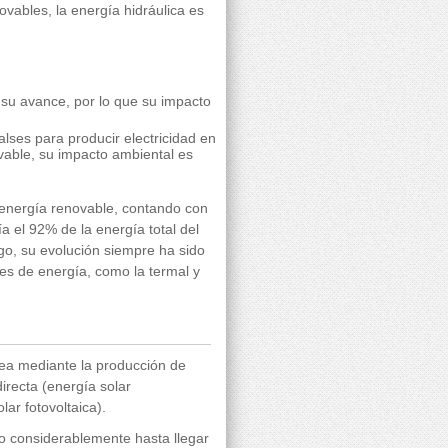
vables, la energía hidráulica es
r su avance, por lo que su impacto
lses para producir electricidad en
vable, su impacto ambiental es
e energía renovable, contando con
a el 92% de la energía total del
go, su evolución siempre ha sido
tes de energía, como la termal y
sea mediante la producción de
irecta (energía solar
lar fotovoltaica).
o considerablemente hasta llegar