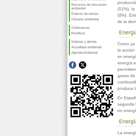
producció
Recursos de educación
ambiental
(51%), la
Enlaces de interés
(8%). En
Glosario ambiental
de la dem
Ordenanzas
Energí
Residuos
Noticias y alertas
Como ya s
Actualidad ambiental
la acción
Agenda Ambiental
en energí
energía e
permitien
gases de 
combustib
produce l
En España
segunda f
en energí
Energí
La energí