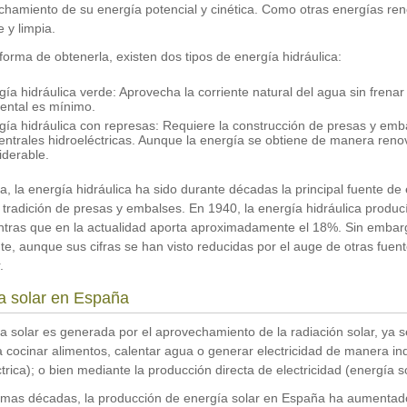
chamiento de su energía potencial y cinética. Como otras energías reno
 y limpia.
forma de obtenerla, existen dos tipos de energía hidráulica:
gía hidráulica verde: Aprovecha la corriente natural del agua sin frena
ental es mínimo.
gía hidráulica con represas: Requiere la construcción de presas y emba
centrales hidroeléctricas. Aunque la energía se obtiene de manera reno
iderable.
, la energía hidráulica ha sido durante décadas la principal fuente d
 tradición de presas y embalses. En 1940, la energía hidráulica producí
ntras que en la actualidad aporta aproximadamente el 18%. Sin embar
e, aunque sus cifras se han visto reducidas por el auge de otras fuen
.
a solar en España
a solar es generada por el aprovechamiento de la radiación solar, ya 
a cocinar alimentos, calentar agua o generar electricidad de manera ind
trica); o bien mediante la producción directa de electricidad (energía so
timas décadas, la producción de energía solar en España ha aumentad